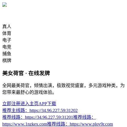
真人
体育
电子
电竞
捕鱼
棋牌
美女荷官 · 在线发牌
全网最美荷官，倾情出演，极致视觉盛宴，多元游戏种类，为
您带来最舒心的游戏体验。
立即注册
进入主页
APP下载
推荐主线路：
https://34.96.227.59:31202
推荐线路：
https://34.96.227.59:31201
推荐线路：
https://www.1nzkex.com
推荐线路：
https://www.plov9r.com