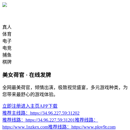
真人
体育
电子
电竞
捕鱼
棋牌
美女荷官 · 在线发牌
全网最美荷官，倾情出演，极致视觉盛宴，多元游戏种类，为
您带来最舒心的游戏体验。
立即注册
进入主页
APP下载
推荐主线路：
https://34.96.227.59:31202
推荐线路：
https://34.96.227.59:31201
推荐线路：
https://www.1nzkex.com
推荐线路：
https://www.plov9r.com