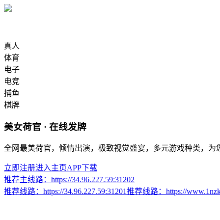
真人
体育
电子
电竞
捕鱼
棋牌
美女荷官 · 在线发牌
全网最美荷官，倾情出演，极致视觉盛宴，多元游戏种类，为
立即注册
进入主页
APP下载
推荐主线路：
https://34.96.227.59:31202
推荐线路：
https://34.96.227.59:31201
推荐线路：
https://www.1nz