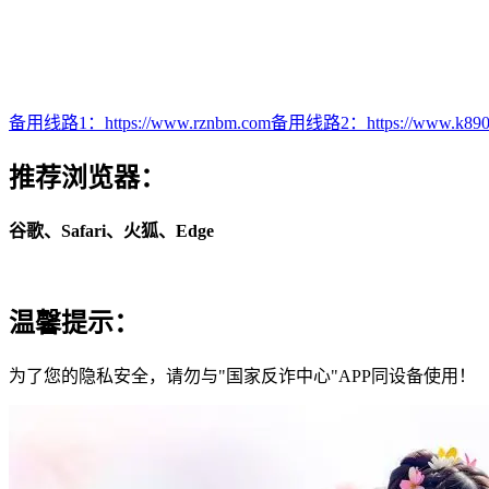
备用线路
1
：
https://www.rznbm.com
备用线路
2
：
https://www.k89
推荐浏览器：
谷歌、Safari、火狐、Edge
温馨提示：
为了您的隐私安全，请勿与"国家反诈中心"APP同设备使用！