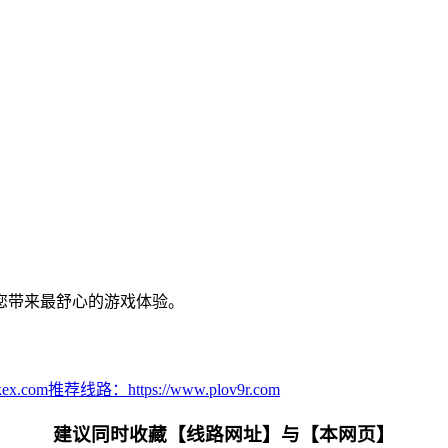
您带来最舒心的游戏体验。
kex.com
推荐线路：
https://www.plov9r.com
建议同时收藏【线路网址】与【本网页】