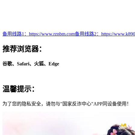
备用线路
1
：
https://www.rznbm.com
备用线路
2
：
https://www.k89
推荐浏览器：
谷歌、Safari、火狐、Edge
温馨提示：
为了您的隐私安全，请勿与"国家反诈中心"APP同设备使用！