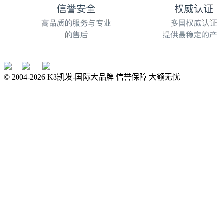
© 2004-
2026
K8凯发-国际大品牌 信誉保障 大额无忧