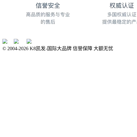
© 2004-
2026
K8凯发-国际大品牌 信誉保障 大额无忧