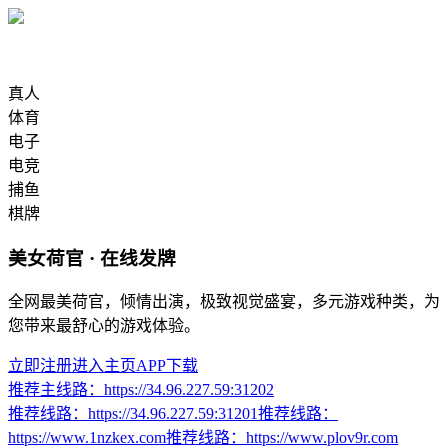
真人
体育
电子
电竞
捕鱼
棋牌
美女荷官 · 在线发牌
全网最美荷官，倾情出演，极致视觉盛宴，多元游戏种类，为
您带来最舒心的游戏体验。
立即注册
进入主页
APP下载
推荐主线路：
https://34.96.227.59:31202
推荐线路：
https://34.96.227.59:31201
推荐线路：
https://www.1nzkex.com
推荐线路：
https://www.plov9r.com