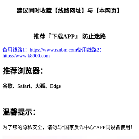
建议同时收藏【线路网址】与【本网页】
推荐『下载APP』 防止迷路
备用线路
1
：
https://www.rznbm.com
备用线路
2
：
https://www.k8900.com
推荐浏览器：
谷歌、Safari、火狐、Edge
温馨提示：
为了您的隐私安全，请勿与"国家反诈中心"APP同设备使用！