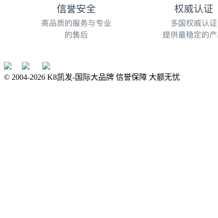
© 2004-
2026
K8凯发-国际大品牌 信誉保障 大额无忧