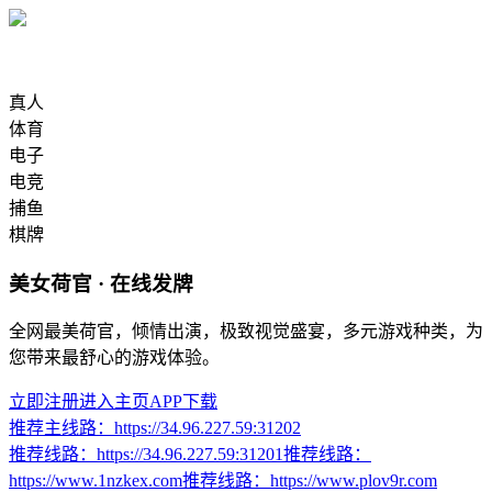
真人
体育
电子
电竞
捕鱼
棋牌
美女荷官 · 在线发牌
全网最美荷官，倾情出演，极致视觉盛宴，多元游戏种类，为
您带来最舒心的游戏体验。
立即注册
进入主页
APP下载
推荐主线路：
https://34.96.227.59:31202
推荐线路：
https://34.96.227.59:31201
推荐线路：
https://www.1nzkex.com
推荐线路：
https://www.plov9r.com