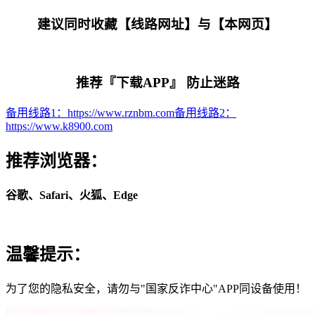
建议同时收藏【线路网址】与【本网页】
推荐『下载APP』 防止迷路
备用线路
1
：
https://www.rznbm.com
备用线路
2
：
https://www.k8900.com
推荐浏览器：
谷歌、Safari、火狐、Edge
温馨提示：
为了您的隐私安全，请勿与"国家反诈中心"APP同设备使用！