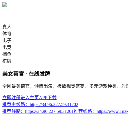
真人
体育
电子
电竞
捕鱼
棋牌
美女荷官 · 在线发牌
全网最美荷官，倾情出演，极致视觉盛宴，多元游戏种类，为
立即注册
进入主页
APP下载
推荐主线路：
https://34.96.227.59:31202
推荐线路：
https://34.96.227.59:31201
推荐线路：
https://www.1nz