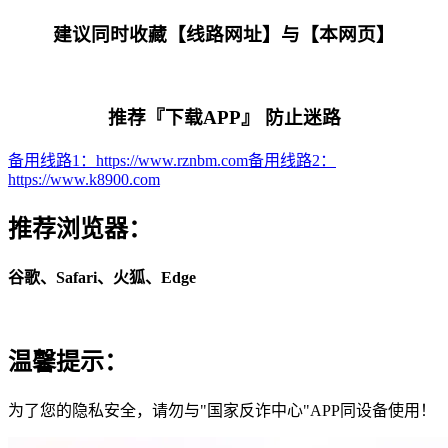
建议同时收藏【线路网址】与【本网页】
推荐『下载APP』 防止迷路
备用线路
1
：
https://www.rznbm.com
备用线路
2
：
https://www.k8900.com
推荐浏览器：
谷歌、Safari、火狐、Edge
温馨提示：
为了您的隐私安全，请勿与"国家反诈中心"APP同设备使用！