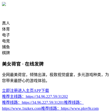
真人
体育
电子
电竞
捕鱼
棋牌
美女荷官 · 在线发牌
全网最美荷官，倾情出演，极致视觉盛宴，多元游戏种类，为
您带来最舒心的游戏体验。
立即注册
进入主页
APP下载
推荐主线路：
https://34.96.227.59:31202
推荐线路：
https://34.96.227.59:31201
推荐线路：
https://www.1nzkex.com
推荐线路：
https://www.plov9r.com